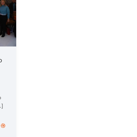
o
o
…]