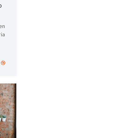
o
en
ria