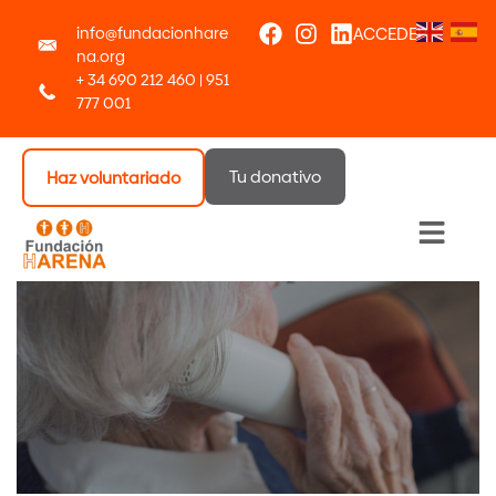
info@fundacionhare
ACCEDER
na.org
+ 34 690 212 460 | 951
777 001
Tu donativo
Haz voluntariado
Menú 