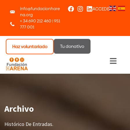
info@fundacionhare
ACCEDER
na.org
+ 34 690 212 460 | 951
777 001
Tu donativo
Haz voluntariado
Menú 
Archivo
Histórico De Entradas.