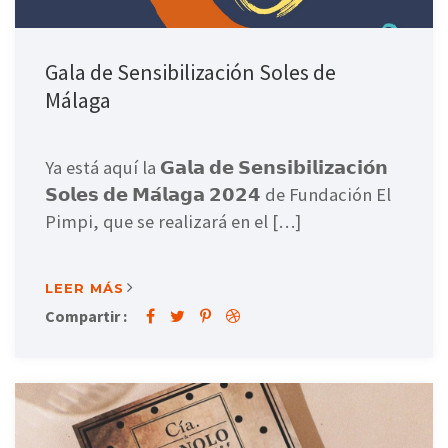
Gala de Sensibilización Soles de
Málaga
Ya está aquí la 𝗚𝗮𝗹𝗮 𝗱𝗲 𝗦𝗲𝗻𝘀𝗶𝗯𝗶𝗹𝗶𝘇𝗮𝗰𝗶𝗼́𝗻
𝗦𝗼𝗹𝗲𝘀 𝗱𝗲 𝗠𝗮́𝗹𝗮𝗴𝗮 𝟮𝟬𝟮𝟰 de Fundación El
Pimpi, que se realizará en el […]
LEER MÁS
Compartir :