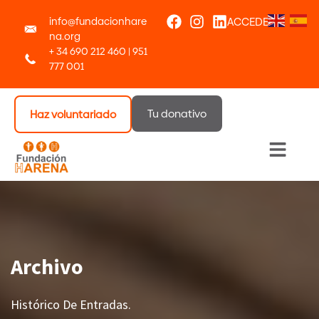
info@fundacionhare
ACCEDER
na.org
+ 34 690 212 460 | 951
777 001
Tu donativo
Haz voluntariado
Menú 
Archivo
Histórico De Entradas.