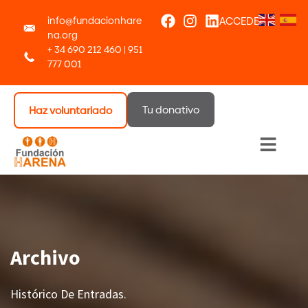
info@fundacionhare
ACCEDER
na.org
+ 34 690 212 460 | 951
777 001
Tu donativo
Haz voluntariado
Menú 
Archivo
Histórico De Entradas.