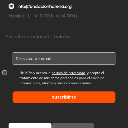
info@fundacionharena.org
Horario: L – V 9:00 h a 14:00 h
Suscríbete a nuestro boletín
He leído y acepto la
política de privacidad
, y acepto el
tratamiento de mis datos personales para el envío de
promociones, ofertas y otras comunicaciones.
Suscribirse