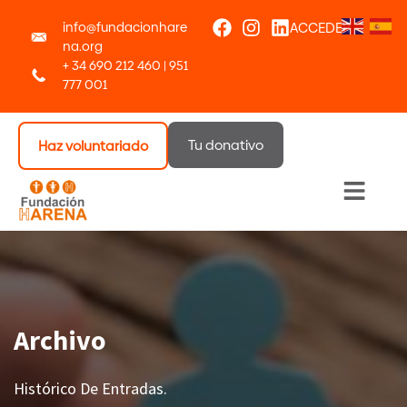
info@fundacionhare
ACCEDER
na.org
+ 34 690 212 460 | 951
777 001
Tu donativo
Haz voluntariado
Menú 
Archivo
Histórico De Entradas.