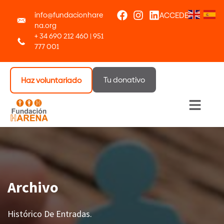
info@fundacionhare
ACCEDER
na.org
+ 34 690 212 460 | 951
777 001
Tu donativo
Haz voluntariado
Menú 
Archivo
Histórico De Entradas.