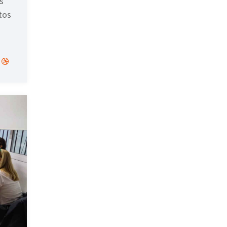
s
tos