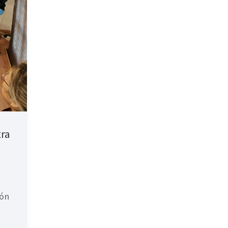
tra
ión