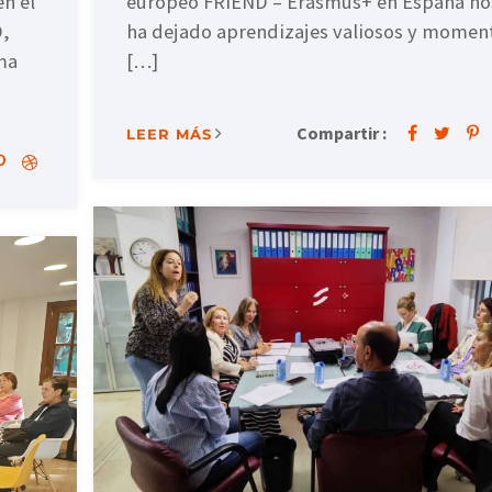
europeo FRIEND – Erasmus+ en España no
n el
ha dejado aprendizajes valiosos y momen
D,
[…]
ma
Compartir :
LEER MÁS