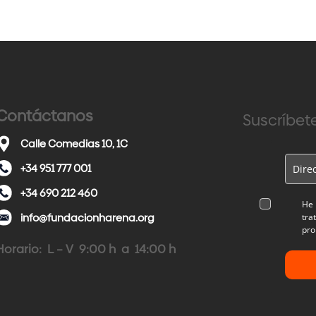
Contáctanos
Suscríbete
Calle Comedias 10, 1C
+34 951 777 001
+34 690 212 460
He 
info@fundacionharena.org
tra
pro
Horario: L – V 9:00 h a 14:00 h