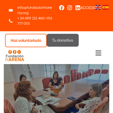
info@fundacionhare
ACCEDER
na.org
+ 34 690 212 460 | 951
777 001
Tu donativo
Haz voluntariado
Menú 