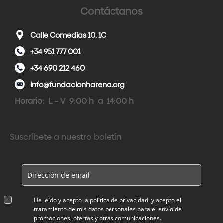
Contáctanos
Calle Comedias 10, 1C
+34 951 777 001
+34 690 212 460
info@fundacionharena.org
Horario: L – V 9:00 h a 14:00 h
Suscríbete a nuestro boletín
He leído y acepto la
política de privacidad
, y acepto el
tratamiento de mis datos personales para el envío de
promociones, ofertas y otras comunicaciones.