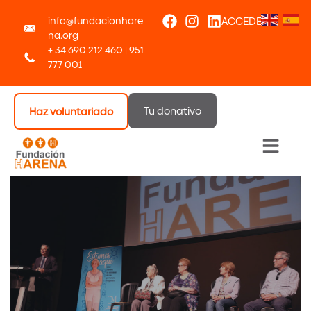
info@fundacionhare
ACCEDER
na.org
+ 34 690 212 460 | 951
777 001
Tu donativo
Haz voluntariado
Menú 