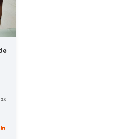
 de
los