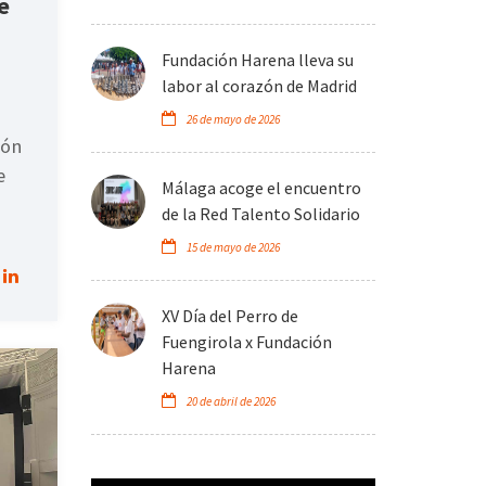
e
Fundación Harena lleva su
labor al corazón de Madrid
26 de mayo de 2026
ión
e
Málaga acoge el encuentro
de la Red Talento Solidario
15 de mayo de 2026
XV Día del Perro de
Fuengirola x Fundación
Harena
20 de abril de 2026