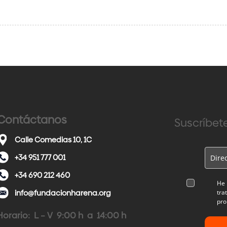
Contáctanos
Suscríbete
Calle Comedias 10, 1C
+34 951 777 001
+34 690 212 460
He 
info@fundacionharena.org
tra
pro
Horario: L – V 9:00 h a 14:00 h