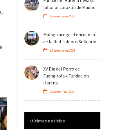
Fundación Harena lleva su
labor al corazón de Madrid
a,
26 de mayo de 2026
Málaga acoge el encuentro
de la Red Talento Solidario
e
15 de mayo de 2026
XV Día del Perro de
Fuengirola x Fundación
Harena
20 de abril de 2026
Ultimas noticias