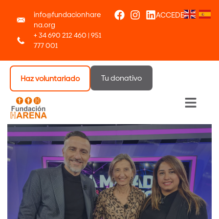
info@fundacionhare
ACCEDER
na.org
+ 34 690 212 460 | 951
777 001
Tu donativo
Haz voluntariado
Menú 