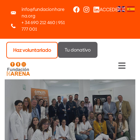
info@fundacionhare
ACCEDER
na.org
+ 34 690 212 460 | 951
777 001
Tu donativo
Haz voluntariado
Menú 