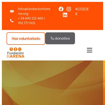
info@fundacionhare
ACCEDE
na.org
R
+ 34 690 212 460 |
951 777 001
Tu donativo
Haz voluntariado
Menú co