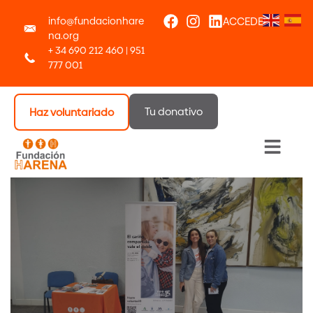
info@fundacionhare
ACCEDER
na.org
+ 34 690 212 460 | 951
777 001
Tu donativo
Haz voluntariado
Menú 