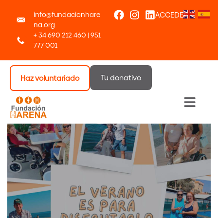
info@fundacionhare
ACCEDER
na.org
+ 34 690 212 460 | 951
777 001
Tu donativo
Haz voluntariado
Menú 