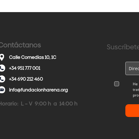
Contáctanos
Suscríbete
Calle Comedias 10, 1C
+34 951 777 001
+34 690 212 460
He 
info@fundacionharena.org
tra
pro
Horario: L – V 9:00 h a 14:00 h