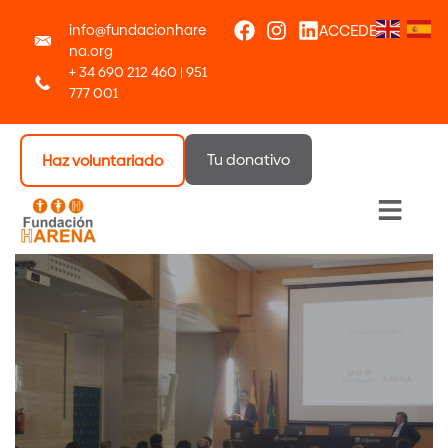
info@fundacionhare
ACCEDER
na.org
+ 34 690 212 460 | 951
777 001
Tu donativo
Haz voluntariado
Menú 