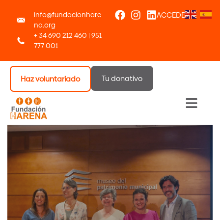
info@fundacionhare
ACCEDER
na.org
+ 34 690 212 460 | 951
777 001
Tu donativo
Haz voluntariado
Menú 