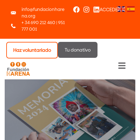
info@fundacionhare
ACCEDER
na.org
+ 34 690 212 460 | 951
777 001
Tu donativo
Haz voluntariado
Menú 