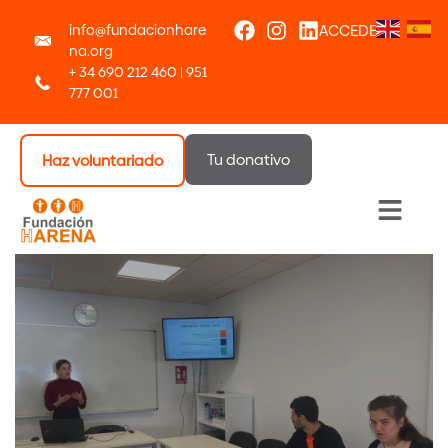
info@fundacionhare
ACCEDER
na.org
+ 34 690 212 460 | 951
777 001
Tu donativo
Haz voluntariado
Menú 