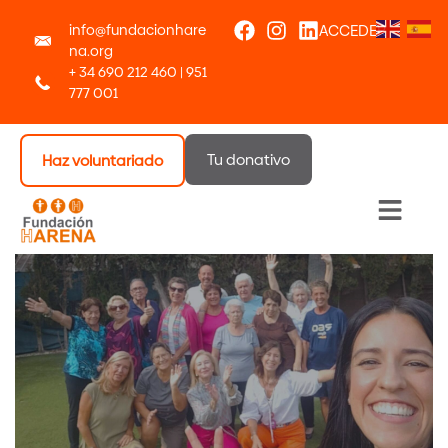
info@fundacionhare
ACCEDER
na.org
+ 34 690 212 460 | 951
777 001
Tu donativo
Haz voluntariado
Menú 