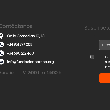
Contáctanos
Suscríbete
Calle Comedias 10, 1C
+34 951 777 001
+34 690 212 460
He 
info@fundacionharena.org
tra
pro
Horario: L – V 9:00 h a 14:00 h