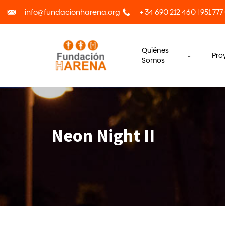
info@fundacionharena.org
+ 34 690 212 460 | 951 777
Quiénes
Pro
Somos
Neon Night II