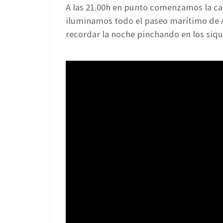
A las 21.00h en punto comenzamos la c
iluminamos todo el paseo marítimo de A
recordar la noche pinchando en los siqu