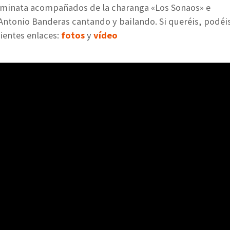
aminata acompañados de la charanga «Los Sonaos» e
ntonio Banderas cantando y bailando. Si queréis, podéi
ientes enlaces:
fotos
y
vídeo