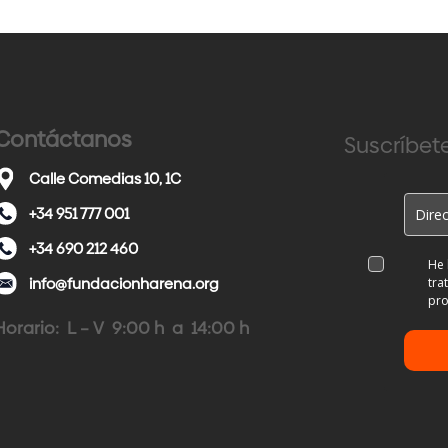
Contáctanos
Suscríbete
Calle Comedias 10, 1C
+34 951 777 001
+34 690 212 460
He 
info@fundacionharena.org
tra
pro
Horario: L – V 9:00 h a 14:00 h