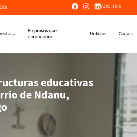
ACCEDER
 001
Empresas que
yectos
Noticias
Cursos
acompañan
tructuras educativas
arrio de Ndanu,
go