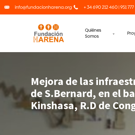
info@fundacionharena.org
+ 34 690 212 460 | 951 777
Quiénes
Pro
Somos
Mejora de las infraes
de S.Bernard, en el b
Kinshasa, R.D de Con