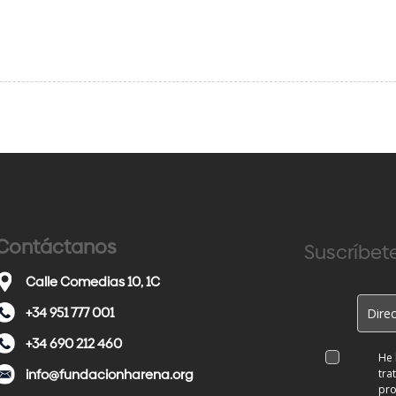
Contáctanos
Suscríbete
Calle Comedias 10, 1C
+34 951 777 001
+34 690 212 460
He 
info@fundacionharena.org
tra
pro