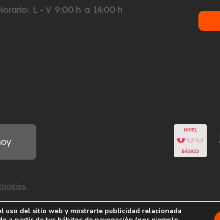
Horario: L – V 9:00 h a 14:00 h
hoy
 Cookies
el uso del sitio web y mostrarte publicidad relacionada
do a partir de tus hábitos de navegación (por ejemplo,