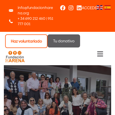
info@fundacionhare
ACCEDER
na.org
+ 34 690 212 460 | 951
777 001
Tu donativo
Haz voluntariado
Menú 