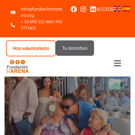
info@fundacionhare
ACCEDER
na.org
+ 34 690 212 460 | 951
777 001
Tu donativo
Haz voluntariado
Menú 