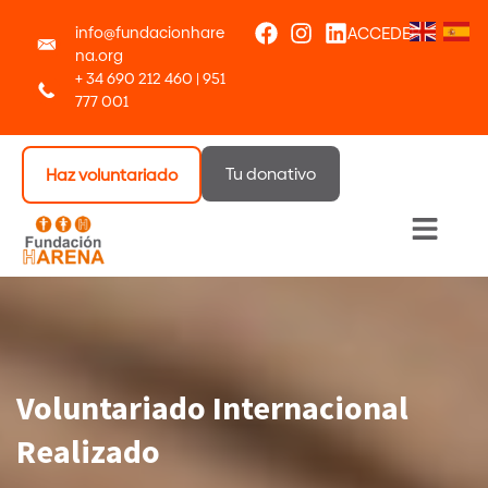
info@fundacionhare
ACCEDER
na.org
+ 34 690 212 460 | 951
777 001
Tu donativo
Haz voluntariado
Menú 
Voluntariado Internacional
Realizado