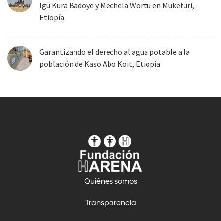
Igu Kura Badoye y Mechela Wortu en Muketuri,
Etiopía
Garantizando el derecho al agua potable a la
población de Kaso Abo Koit, Etiopía
Quiénes somos
Transparencia