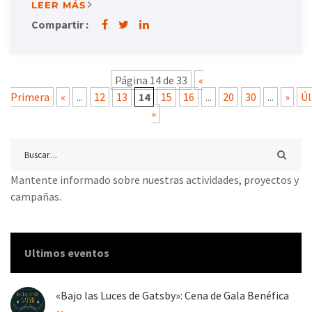
LEER MÁS
Compartir :
Página 14 de 33
«
Primera
«
...
12
13
14
15
16
...
20
30
...
»
Úl
»
Mantente informado sobre nuestras actividades, proyectos y
campañas.
Ultimos eventos
«Bajo las Luces de Gatsby»: Cena de Gala Benéfica