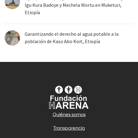
Igu Kura Badoye y Mechela Wortu en Muketuri,
Etiopía
Garantizando el derecho al agua potable a la
población de Kaso Abo Koit, Etiopía
Quiénes somos
Transparencia