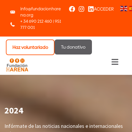
info@fundacionhare
ACCEDER
na.org
+ 34 690 212 460 | 951
777 001
Tu donativo
Haz voluntariado
Menú 
2024
Infórmate de las noticias nacionales e internacionales