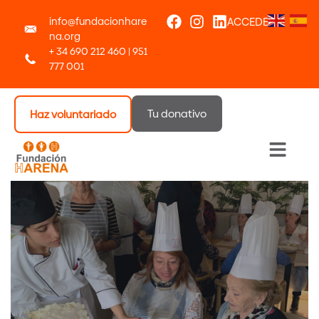
info@fundacionhare
ACCEDER
na.org
+ 34 690 212 460 | 951
777 001
Tu donativo
Haz voluntariado
Menú 