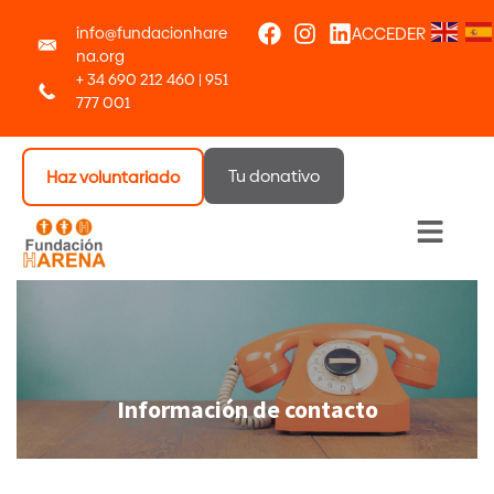
info@fundacionhare
ACCEDER
na.org
+ 34 690 212 460 | 951
777 001
Tu donativo
Haz voluntariado
Menú 
Información de contacto